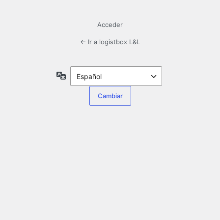
Acceder
← Ir a logistbox L&L
Idioma